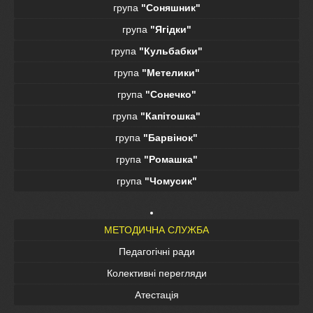
група
"Соняшник"
група
"Ягідки"
група
"Кульбабки"
група
"Метелики"
група
"Сонечко"
група
"Капітошка"
група
"Барвінок"
група
"Ромашка"
група
"Чомусик"
МЕТОДИЧНА СЛУЖБА
Педагогічні ради
Колективні перегляди
Атестація