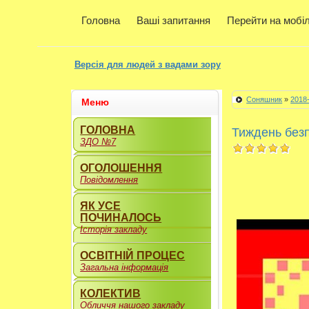
Головна
Ваші запитання
Перейти на мобі
Версія для людей з вадами зору
Соняшник
»
2018
Меню
ГОЛОВНА
Тиждень бе
ЗДО №7
ОГОЛОШЕННЯ
Повідомлення
ЯК УСЕ
ПОЧИНАЛОСЬ
Історія закладу
ОСВІТНІЙ ПРОЦЕС
Загальна інформація
КОЛЕКТИВ
Обличчя нашого закладу