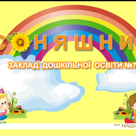
*** НАША АДРЕСА: Житом