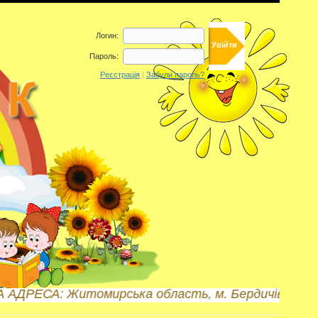
Логин:
Пароль:
Реєстрація
|
Забули пароль?
ирська область, м. Бердичів, вул. Б.Хмельницького