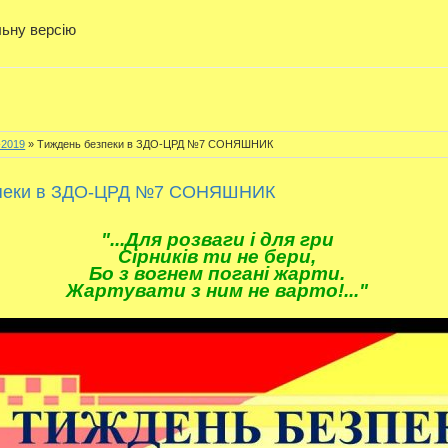
льну версію
-2019
» Тиждень безпеки в ЗДО-ЦРД №7 СОНЯШНИК
зпеки в ЗДО-ЦРД №7 СОНЯШНИК
"...Для розваги і для гри
Сірників ти не бери,
Бо з вогнем погані жарти.
Жартувати з ним не варто!..."