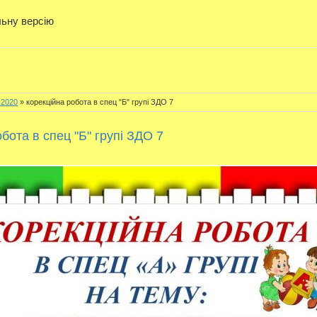
льну версію
-2020
» корекційна робота в спец "Б" групі ЗДО 7
бота в спец "Б" групі ЗДО 7