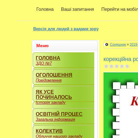
Головна
Ваші запитання
Перейти на мобі
Версія для людей з вадами зору
Соняшник
»
2019
Меню
ГОЛОВНА
корекційна ро
ЗДО №7
ОГОЛОШЕННЯ
Повідомлення
ЯК УСЕ
ПОЧИНАЛОСЬ
Історія закладу
ОСВІТНІЙ ПРОЦЕС
Загальна інформація
КОЛЕКТИВ
Обличчя нашого закладу