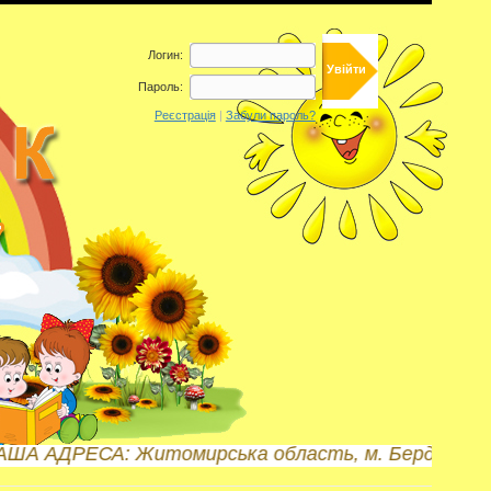
Логин:
Пароль:
Реєстрація
|
Забули пароль?
томирська область, м. Бердичів, вул. Б.Хмельницько