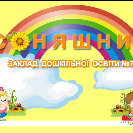
*** НАША АДРЕСА: Жи