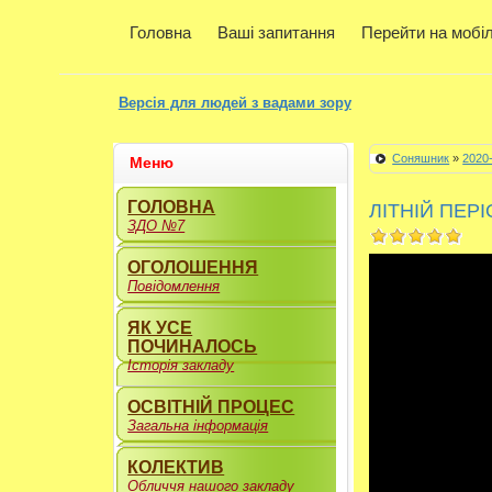
Головна
Ваші запитання
Перейти на мобі
Версія для людей з вадами зору
Соняшник
»
2020
Меню
ГОЛОВНА
ЛІТНІЙ ПЕРІ
ЗДО №7
ОГОЛОШЕННЯ
Повідомлення
ЯК УСЕ
ПОЧИНАЛОСЬ
Історія закладу
ОСВІТНІЙ ПРОЦЕС
Загальна інформація
КОЛЕКТИВ
Обличчя нашого закладу