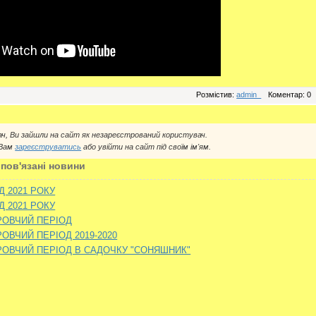
Розмістив:
admin_
Коментар: 0
ач, Ви зайшли на сайт як незареєстрований користувач.
 Вам
зареєструватись
або увійти на сайт під своїм ім'ям.
 пов'язані новини
Д 2021 РОКУ
Д 2021 РОКУ
РОВЧИЙ ПЕРІОД
РОВЧИЙ ПЕРІОД 2019-2020
РОВЧИЙ ПЕРІОД В САДОЧКУ "СОНЯШНИК"