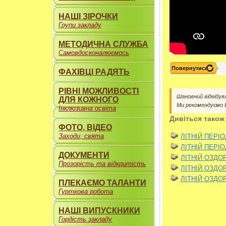
НАШІ ЗІРОЧКИ
Групи закладу
МЕТОДИЧНА СЛУЖБА
Самовдосконалюємось
Повернутись
ФАХІВЦІ РАДЯТЬ
РІВНІ МОЖЛИВОСТІ
Шановний відвідув
ДЛЯ КОЖНОГО
Ми рекомендуємо
Інклюзивна освіта
Дивіться також
ФОТО, ВІДЕО
Заходи, свята
ЛІТНІЙ ПЕРІО
ЛІТНІЙ ПЕРІО
ДОКУМЕНТИ
ЛІТНІЙ ОЗДО
Прозорість та відкритість
ЛІТНІЙ ОЗДО
ЛІТНІЙ ОЗДО
ПЛЕКАЄМО ТАЛАНТИ
Гурткова робота
НАШІ ВИПУСКНИКИ
Гордість закладу