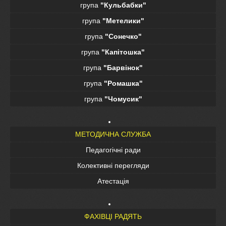
група
"Кульбабки"
група
"Метелики"
група
"Сонечко"
група
"Капітошка"
група
"Барвінок"
група
"Ромашка"
група
"Чомусик"
МЕТОДИЧНА СЛУЖБА
Педагогічні ради
Колективні перегляди
Атестація
ФАХІВЦІ РАДЯТЬ