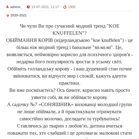
admin_
13-07-2021, 11:17
1305
2020-2021
Чи чули Ви про сучасний модний тренд "KOE
KNUFFELEN"?
ОБІЙМАННЯ КОРІВ (нідерландською "koe knuffelen") - це
більш ніж модний тренд і банальне "мі-мі-мі". Це,
виявляється, неймовірно корисно для психічного здоров'я -
недарма його популярність зростає в усьому світі.
Обійміть голландську корову - і ваш душевний стан почне
змінюватися, ви відчуєте мир і спокій, кажуть адепти
практики.
Ви вже посміхаєтесь? Ось бачите, корисно навіть просто
уявити собі, як ви обіймаєте корову.
А садочку №7 «СОНЯШНИК» вихованці молодшої групи
не лише обіймали, а й практикували отримувати
самостійно молочко, доглядати та турбуватись!
Ставлячись до тварин з любов’ю, дитина вчиться
поважати тих, хто слабший і це допомагає малюкові стати