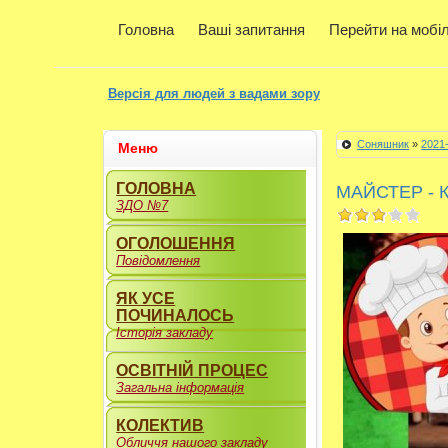
Головна
Ваші запитання
Перейти на мобі
Версія для людей з вадами зору
Соняшник
»
2021
Меню
ГОЛОВНА
МАЙСТЕР - 
ЗДО №7
ОГОЛОШЕННЯ
Повідомлення
ЯК УСЕ
ПОЧИНАЛОСЬ
Історія закладу
ОСВІТНІЙ ПРОЦЕС
Загальна інформація
КОЛЕКТИВ
Обличчя нашого закладу