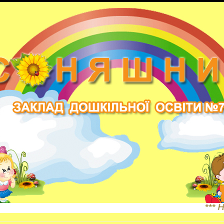
*** НАША АДРЕСА: Жи