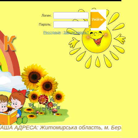
Логин:
Пароль:
Реєстрація
|
Забули пароль?
томирська область, м. Бердичів, вул. Б.Хмельницьк