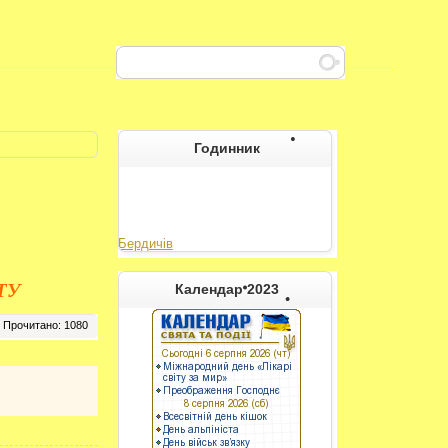
Годинник
Бердичів
----------
ТУ
Календар 2023
Прочитано: 1080