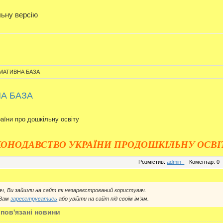
льну версію
МАТИВНА БАЗА
А БАЗА
аїни про дошкільну освіту
КОНОДАВСТВО УКРАЇНИ ПРОДОШКІЛЬНУ ОСВІ
Розмістив:
admin_
Коментар: 0
ач, Ви зайшли на сайт як незареєстрований користувач.
 Вам
зареєструватись
або увійти на сайт під своїм ім'ям.
 пов'язані новини