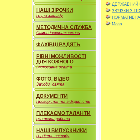
ДЕРЖАВНИЙ С
НАШІ ЗІРОЧКИ
ЗВ’ЯЗКИ З Г
Групи закладу
НОРМАТИВНА
Мова
МЕТОДИЧНА СЛУЖБА
Самовдосконалюємось
ФАХІВЦІ РАДЯТЬ
РІВНІ МОЖЛИВОСТІ
ДЛЯ КОЖНОГО
Інклюзивна освіта
ФОТО, ВІДЕО
Заходи, свята
ДОКУМЕНТИ
Прозорість та відкритість
ПЛЕКАЄМО ТАЛАНТИ
Гурткова робота
НАШІ ВИПУСКНИКИ
Гордість закладу