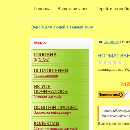
Головна
Ваші запитання
Перейти на мобі
Версія для людей з вадами зору
Соняшник
» НОР
Меню
ГОЛОВНА
НОРМАТИВН
ЗДО №7
законодавства Укр
ОГОЛОШЕННЯ
Повідомлення
ЗА
ЯК УСЕ
ПОЧИНАЛОСЬ
Повернутись
Історія закладу
ОСВІТНІЙ ПРОЦЕС
Шановний відвідув
Загальна інформація
Ми рекомендуємо
КОЛЕКТИВ
Дивіться також
Обличчя нашого закладу