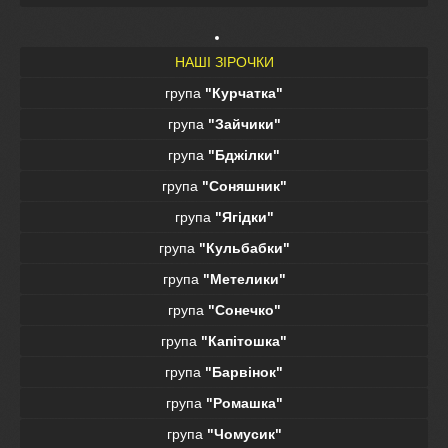
НАШІ ЗІРОЧКИ
група
"Курчатка"
група
"Зайчики"
група
"Бджілки"
група
"Соняшник"
група
"Ягідки"
група
"Кульбабки"
група
"Метелики"
група
"Сонечко"
група
"Капітошка"
група
"Барвінок"
група
"Ромашка"
група
"Чомусик"