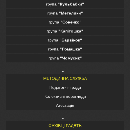
група
"Кульбабки"
група
"Метелики"
група
"Сонечко"
група
"Капітошка"
група
"Барвінок"
група
"Ромашка"
група
"Чомусик"
МЕТОДИЧНА СЛУЖБА
Педагогічні ради
Колективні перегляди
Атестація
ФАХІВЦІ РАДЯТЬ