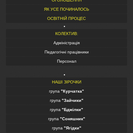
ЯК УСЕ ПОЧИНАЛОСЬ
ОСВІТНІЙ ПРОЦЕС
КОЛЕКТИВ:
Адміністрація
Педагогічні працівники
Персонал
НАШІ ЗІРОЧКИ
група
"Курчатка"
група
"Зайчики"
група
"Бджілки"
група
"Соняшник"
група
"Ягідки"