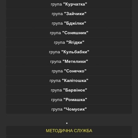
група
"Курчатка"
група
"Зайчики"
група
"Бджілки"
група
"Соняшник"
група
"Ягідки"
група
"Кульбабки"
група
"Метелики"
група
"Сонечко"
група
"Капітошка"
група
"Барвінок"
група
"Ромашка"
група
"Чомусик"
МЕТОДИЧНА СЛУЖБА