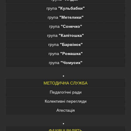
група
"Кульбабки"
група
"Метелики"
група
"Сонечко"
група
"Капітошка"
група
"Барвінок"
група
"Ромашка"
група
"Чомусик"
МЕТОДИЧНА СЛУЖБА
Педагогічні ради
Колективні перегляди
Атестація
ФАХІВЦІ РАДЯТЬ