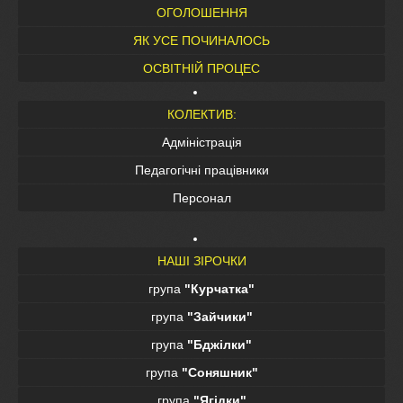
ОГОЛОШЕННЯ
ЯК УСЕ ПОЧИНАЛОСЬ
ОСВІТНІЙ ПРОЦЕС
КОЛЕКТИВ:
Адміністрація
Педагогічні працівники
Персонал
НАШІ ЗІРОЧКИ
група
"Курчатка"
група
"Зайчики"
група
"Бджілки"
група
"Соняшник"
група
"Ягідки"