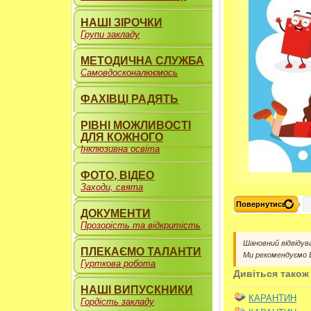
НАШІ ЗІРОЧКИ
Групи закладу
МЕТОДИЧНА СЛУЖБА
Самовдосконалюємось
ФАХІВЦІ РАДЯТЬ
РІВНІ МОЖЛИВОСТІ
ДЛЯ КОЖНОГО
Інклюзивна освіта
ФОТО, ВІДЕО
Заходи, свята
Повернутись
ДОКУМЕНТИ
Прозорість та відкритість
Шановний відвідув
ПЛЕКАЄМО ТАЛАНТИ
Ми рекомендуємо
Гурткова робота
Дивіться також
НАШІ ВИПУСКНИКИ
КАРАНТИН
Гордість закладу