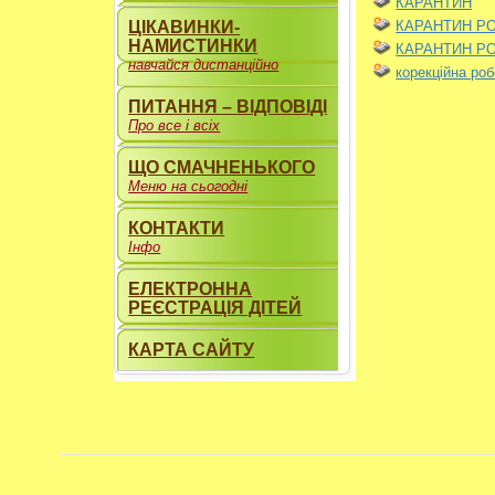
КАРАНТИН
КАРАНТИН РО
ЦІКАВИНКИ-
НАМИСТИНКИ
КАРАНТИН РО
навчайся дистанційно
корекційна роб
ПИТАННЯ – ВІДПОВІДІ
Про все і всіх
ЩО СМАЧНЕНЬКОГО
Меню на сьогодні
КОНТАКТИ
Інфо
ЕЛЕКТРОННА
РЕЄСТРАЦІЯ ДІТЕЙ
КАРТА САЙТУ
----------