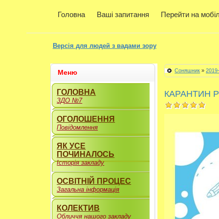
Головна
Ваші запитання
Перейти на мобі
Версія для людей з вадами зору
Соняшник
»
2019
Меню
ГОЛОВНА
КАРАНТИН Р
ЗДО №7
ОГОЛОШЕННЯ
Повідомлення
ЯК УСЕ
ПОЧИНАЛОСЬ
Історія закладу
ОСВІТНІЙ ПРОЦЕС
Загальна інформація
КОЛЕКТИВ
Обличчя нашого закладу