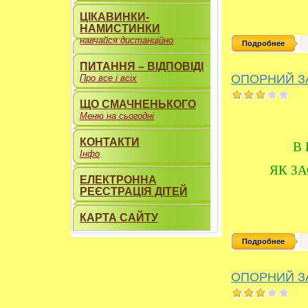
ЦІКАВИНКИ-
НАМИСТИНКИ
навчайся дистанційно
Подробнее
ПИТАННЯ – ВІДПОВІДІ
ОПОРНИЙ З
Про все і всіх
ЩО СМАЧНЕНЬКОГО
Меню на сьогодні
КОНТАКТИ
В 
Інфо
ЯК З
ЕЛЕКТРОННА
РЕЄСТРАЦІЯ ДІТЕЙ
КАРТА САЙТУ
----------
Подробнее
ОПОРНИЙ З