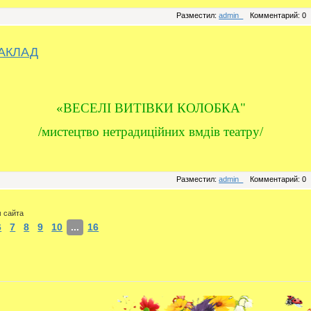
Разместил:
admin_
Комментарий: 0
АКЛАД
«ВЕСЕЛІ ВИТІВКИ КОЛОБКА"
/мистецтво нетрадиційних вмдів театру/
Разместил:
admin_
Комментарий: 0
м сайта
6
7
8
9
10
...
16