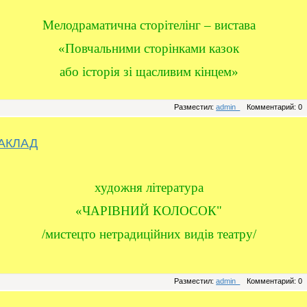
Мелодраматична сторітелінг – вистава
«Повчальними сторінками казок
або історія зі щасливим кінцем»
Разместил:
admin_
Комментарий: 0
АКЛАД
художня література
«ЧАРІВНИЙ КОЛОСОК"
/мистецто нетрадиційних видів театру/
Разместил:
admin_
Комментарий: 0