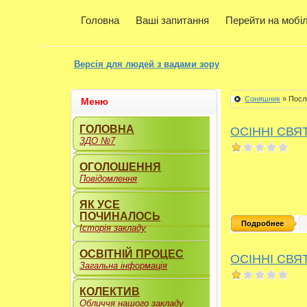
Головна
Ваші запитання
Перейти на мобі
Версія для людей з вадами зору
Соняшник
» Посл
Меню
ГОЛОВНА
ОСІННІ СВЯ
ЗДО №7
ОГОЛОШЕННЯ
Повідомлення
ЯК УСЕ
ПОЧИНАЛОСЬ
Подробнее
Історія закладу
ОСВІТНІЙ ПРОЦЕС
ОСІННІ СВЯ
Загальна інформація
КОЛЕКТИВ
Обличчя нашого закладу