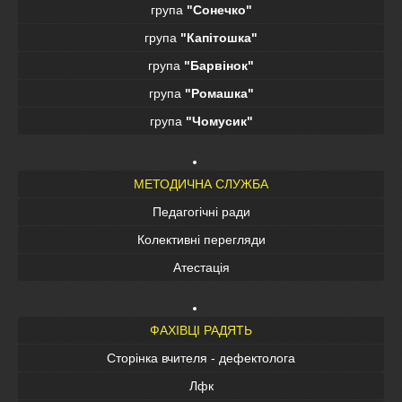
група
"Сонечко"
група
"Капітошка"
група
"Барвінок"
група
"Ромашка"
група
"Чомусик"
МЕТОДИЧНА СЛУЖБА
Педагогічні ради
Колективні перегляди
Атестація
ФАХІВЦІ РАДЯТЬ
Сторінка вчителя - дефектолога
Лфк