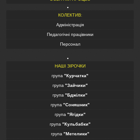
КОЛЕКТИВ:
Адміністрація
Педагогічні працівники
Персонал
НАШІ ЗІРОЧКИ
група
"Курчатка"
група
"Зайчики"
група
"Бджілки"
група
"Соняшник"
група
"Ягідки"
група
"Кульбабки"
група
"Метелики"