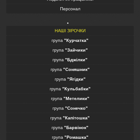
Персонал
НАШІ ЗІРОЧКИ
група
"Курчатка"
група
"Зайчики"
група
"Бджілки"
група
"Соняшник"
група
"Ягідки"
група
"Кульбабки"
група
"Метелики"
група
"Сонечко"
група
"Капітошка"
група
"Барвінок"
група
"Ромашка"